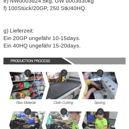
e) NWu003d
24.5
kg, GW u003d
30
kg
f)
100
Stück/20GP,
250 Stk
/40HQ.
g) Lieferzeit:
Ein 20GP ungefähr 10-15days.
Ein 40HQ ungefähr 15-20days.