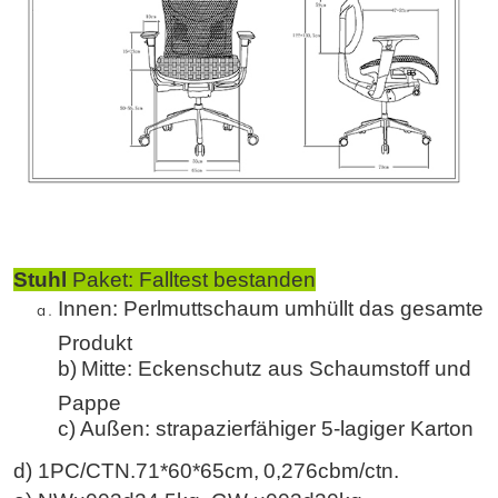
Stuhl
Paket: Falltest bestanden
Innen: Perlmuttschaum umhüllt das gesamte
Produkt
b)
Mitte: Eckenschutz aus Schaumstoff und
Pappe
c)
Außen: strapazierfähiger 5-lagiger Karton
d) 1PC/
CTN
.71
*60*65
cm,
0,2
76
cbm/
ctn
.