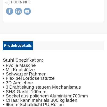
TEILEN MIT :
Produktdetails
Stuhl
Spezifikation:
•
F
volle Masche
• Mit Kopfstütze
•
Schwarzer Rahmen
•
Flexibel
Lordosenstütze
• 3D-Armlehne
•
3
Drahtleitung
steuern
Mechanismus
• SHS-Gaslift
:100mm
• Sockel aus poliertem Aluminium
:700mm
•
C
Haar
kann mehr als 300 kg laden
•
65
mm
Schalldicht
PU
Rollen