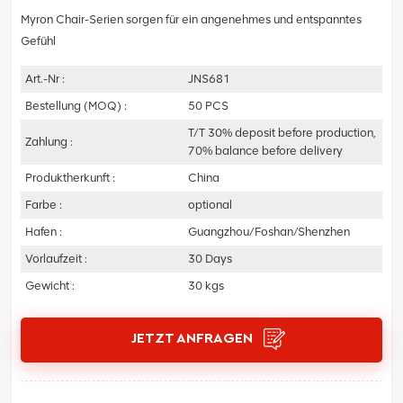
Myron Chair-Serien sorgen für ein angenehmes und entspanntes
Gefühl
Art.-Nr :
JNS681
Bestellung (MOQ) :
50 PCS
T/T 30% deposit before production,
Zahlung :
70% balance before delivery
Produktherkunft :
China
Farbe :
optional
Hafen :
Guangzhou/Foshan/Shenzhen
Vorlaufzeit :
30 Days
Gewicht :
30 kgs
JETZT ANFRAGEN