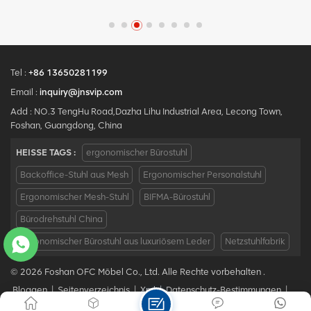
.
Qualitäts-ergonomischer
moderner Bürostuhl,
Bürogebrauch
Entwurfsbüro-Ineinander
ergonomischer Chefsessel
.
greifenstuhl MOQ ist EIN
mit Mesh-Metallmaterial für
Stück, große Quantität mit
den Bürogebrauch
großem
Diskont.Maßgeschneiderter
Tel :
+86 13650281199
Service mit Ihren
Email :
inquiry@jnsvip.com
Bedürfnissen ist akzeptabel.
Add : NO.3 TengHu Road,Dazha Lihu Industrial Area, Lecong Town,
Foshan, Guangdong, China
HEISSE TAGS :
ergonomischer Bürostuhl
Backoffice-Stuhl aus Mesh
Ergonomischer Personalstuhl
Ergonomischer Mesh-Stuhl
BIFMA-Bürostuhl
Bürodrehstuhl China
Ergonomischer Bürostuhl aus luxuriösem Leder
Netzstuhlfabrik
© 2026 Foshan OFC Möbel Co., Ltd. Alle Rechte vorbehalten .
Bloggen
|
Seitenverzeichnis
|
Xml
|
Datenschutz-Bestimmungen
|
IPv6 NETZWERK UNTERSTÜTZT