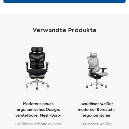
Verwandte Produkte
,
Modernes neues
Luxuriöser, weißer,
l
ergonomisches Design,
moderner Bürostuhl,
verstellbarer Mesh-Büro-
ergonomischer
Ergo-Stuhl
Chefsessel mit Mesh-
n
Großhandelsfabrik-direkter
Luxuriöser, weißer,
Metallmaterial für den