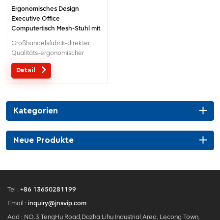
Ergonomisches Design
Executive Office
Computertisch Mesh-Stuhl mit
hoher Rückenlehne
Großhandelsfabrik-direkter
Qualitäts-ergonomischer
Entwurfsbüro-Ineinander
Detail
greifenstuhl MOQ ist EIN Stück,
große Quantität mit großem
Diskont.Maßgeschneiderter
Service mit Ihren Bedürfnissen
Kategorien
ist akzeptabel.
Neue Produkte
Tel :
+86 13650281199
Email :
inquiry@jnsvip.com
Add : NO.3 TengHu Road,Dazha Lihu Industrial Area, Lecong Town,