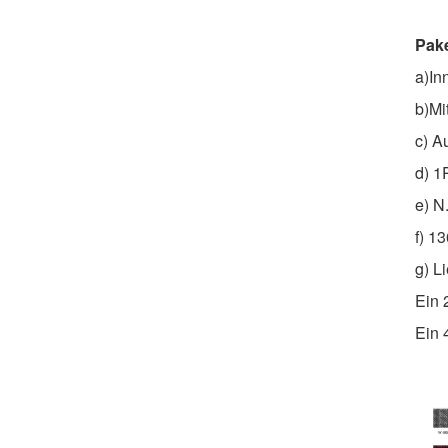
Ergonomischer
Lederstuhl: Die perfekte
Pake
Mischung aus Komfort
DETAILS ANZEIGEN
und Stil
a)In
b)Mi
c) A
d) 1
e) N
f) 1
g) Li
Ein 
Ein 