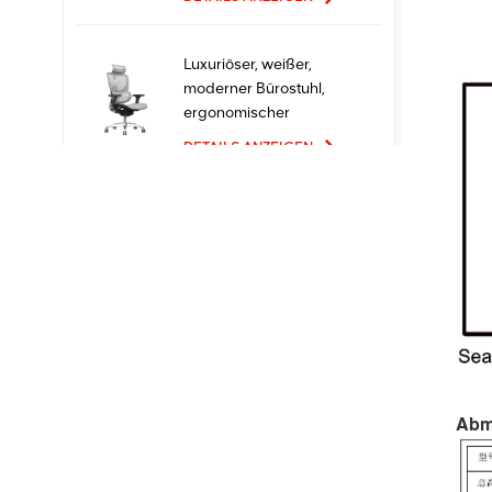
Luxuriöser, weißer,
moderner Bürostuhl,
ergonomischer
Chefsessel mit Mesh-
DETAILS ANZEIGEN
Metallmaterial für den
Bürogebrauch
Ergonomische
Bürostühle mit neuem
Design und hoher
Qualität zum Fabrikpreis
DETAILS ANZEIGEN
Bequeme Möbel
Computer Drehsessel
Ergonomischer
Abm
Bürostuhl
DETAILS ANZEIGEN