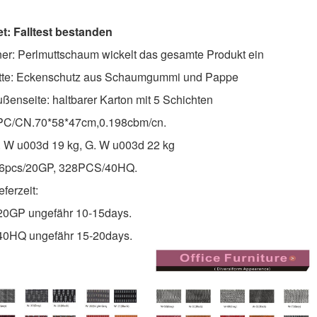
t: Falltest bestanden
ner: Perlmuttschaum wickelt das gesamte Produkt ein
tte: Eckenschutz aus Schaumgummi und Pappe
ußenseite: haltbarer Karton mit 5 Schichten
PC/CN.70*58*47cm,0.198cbm/cn.
. W u003d 19 kg, G. W u003d 22 kg
36pcs/20GP, 328PCS/40HQ.
eferzeit:
20GP ungefähr 10-15days.
40HQ ungefähr 15-20days.