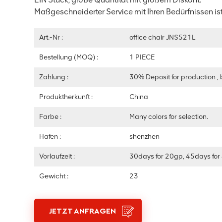
Maßgeschneiderter Service mit Ihren Bedürfnissen is
Art.-Nr :
office chair JNS521L
Bestellung (MOQ) :
1 PIECE
Zahlung :
30% Deposit for production , 
Produktherkunft :
China
Farbe :
Many colors for selection.
Hafen :
shenzhen
Vorlaufzeit :
30days for 20gp, 45days for
Gewicht :
23
JETZT ANFRAGEN