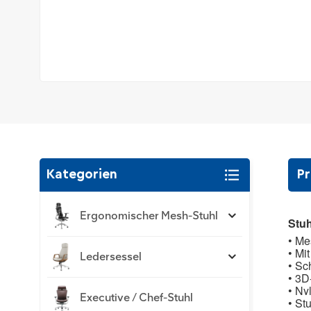
Kategorien
Pr
Ergonomischer Mesh-Stuhl
Stuh
• Me
• Mi
Ledersessel
•
Sc
• 3D
• Ny
Executive / Chef-Stuhl
•
Stu