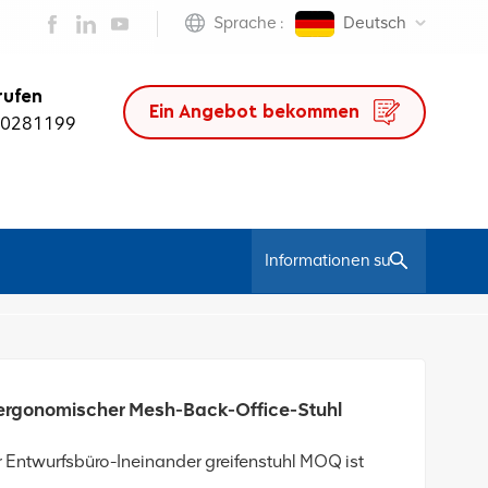
Sprache :
Deutsch
rufen
Ein Angebot bekommen
50281199
/
 Mesh-Stuhl
Modernes Ergo-Design Mit Hoher Rückenlehne, Ergonomischer Mesh-Back-Office-Stuhl
 ergonomischer Mesh-Back-Office-Stuhl
 Entwurfsbüro-Ineinander greifenstuhl MOQ ist