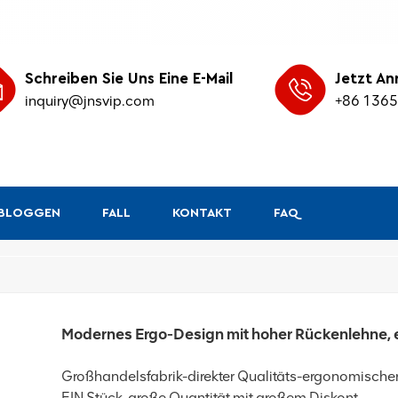
Schreiben Sie Uns Eine E-Mail
Jetzt An
inquiry@jnsvip.com
+86 136
&BLOGGEN
FALL
KONTAKT
FAQ
/
Heim
Ergonomischer
Modernes Ergo-Design mit hoher Rückenlehne,
Großhandelsfabrik-direkter Qualitäts-ergonomischer
EIN Stück, große Quantität mit großem Diskont.