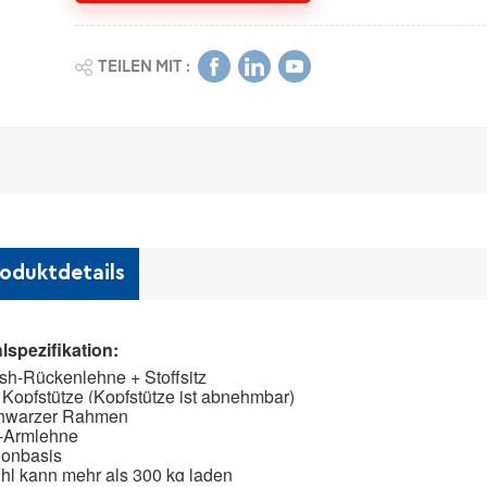
TEILEN MIT :
oduktdetails
lspezifikation:
sh-Rückenlehne + Stoffsitz
t Kopfstütze (Kopfstütze ist abnehmbar)
hwarzer Rahmen
-Armlehne
lonbasis
hl kann mehr als 300 kg laden