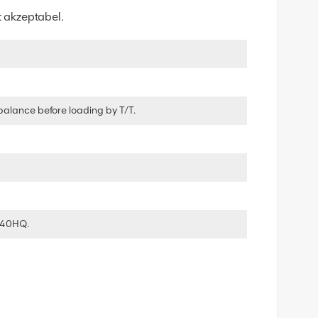
t akzeptabel.
balance before loading by T/T.
 40HQ.