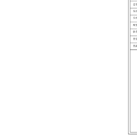
Ergonomischer
Lederstuhl Auding:
Ultimate Komfort für
Büro- und
DETAILS ANZEIGEN
Hausgebrauch
Auding Ergonomischer
Lederstuhl: Stilvolle
Unterstützung für den
ganzen Tag Komfort
DETAILS ANZEIGEN
Ergonomischer
Lederstuhl Auding -
komfortable Bürositze für
lange Stunden
DETAILS ANZEIGEN
Chuanyue