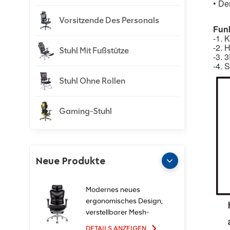
•
Der
Vorsitzende Des Personals
Funk
-1. 
-2. 
Stuhl Mit Fußstütze
-3. 
-4. 
Stuhl Ohne Rollen
Gaming-Stuhl
Neue Produkte
Modernes neues
ergonomisches Design,
verstellbarer Mesh-
Büro-Ergo-Stuhl
DETAILS ANZEIGEN