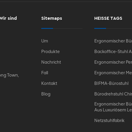
Wir sind
Sitemaps
HEISSE TAGS
Um
Ergonomischer Bür
Produkte
Backoffice-Stuhl 
Nachricht
Ergonomischer Per
Fall
Ergonomischer Me
ong Town,
Kontakt
BIFMA-Bürostuhl
Blog
Bürodrehstuhl Chi
Ergonomischer Bür
Aus Luxuriösem L
Netzstuhlfabrik