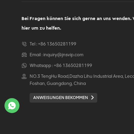
Computer Drehsessel
Ergonomischer
Bürostuhl
Bei Fragen können Sie sich gerne an uns wenden. 
DETAILS ANZEIGEN
hier um zu helfen.
Ergonomischer
Tel :
+86 13650281199
Lederstuhl Auding:
Ultimate Komfort für
Email :
inquiry@jnsvip.com
Büro- und
DETAILS ANZEIGEN
Whatsapp :
+86 13650281199
Hausgebrauch
NO.3 TengHu Road,Dazha Lihu Industrial Area, Lec
Auding Ergonomischer
Foshan, Guangdong, China
Lederstuhl: Stilvolle
Unterstützung für den
ANWEISUNGEN BEKOMMEN
ganzen Tag Komfort
DETAILS ANZEIGEN
Ergonomischer
Lederstuhl Auding -