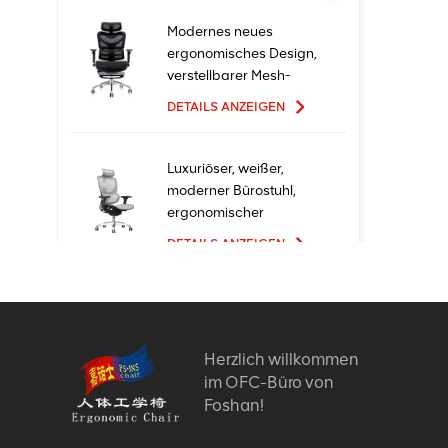
Modernes neues
ergonomisches Design,
verstellbarer Mesh-
Büro-Ergo-Stuhl
DETAILS ANZEIGEN
Luxuriöser, weißer,
moderner Bürostuhl,
ergonomischer
Chefsessel mit Mesh-
DETAILS ANZEIGEN
Metallmaterial für den
Bürogebrauch
Ergonomische
Bürostühle mit neuem
Design und hoher
Herzlich willkommen
Qualität zum Fabrikpreis
im OFC-Büro von
DETAILS ANZEIGEN
Foshan!
Bequeme Möbel