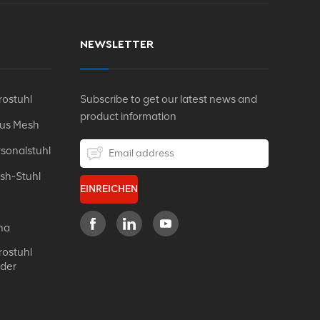
NEWSLETTER
ostuhl
Subscribe to get our latest news and
product information
Aus Mesh
sonalstuhl
sh-Stuhl
EINREICHEN
na
ostuhl
eder