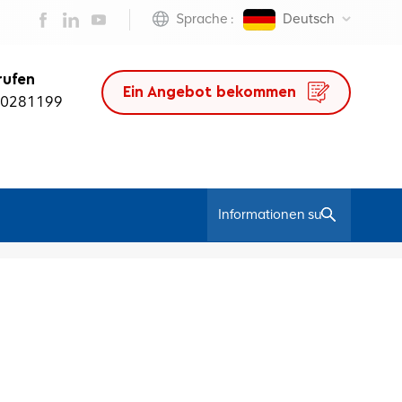
Sprache :
Deutsch
rufen
Ein Angebot bekommen
50281199
/
Heim
Ergonomischer Bürostuhl Mesh