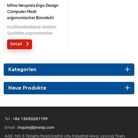
bifma Neupreis Ergo Design
Computer Mesh
ergonomischer Bürostuhl
Großhandelsfabrik-direkter
Qualitäts-ergonomischer
Entwurfsbüro-Ineinander
Detail
greifenstuhl MOQ ist EIN Stück,
große Quantität mit großem
Diskont.Maßgeschneiderter
Service mit Ihren Bedürfnissen
Kategorien
ist akzeptabel.
Neue Produkte
Tel :
+86 13650281199
Email :
inquiry@jnsvip.com
Add : NO.3 TengHu Road,Dazha Lihu Industrial Area, Lecong Town,