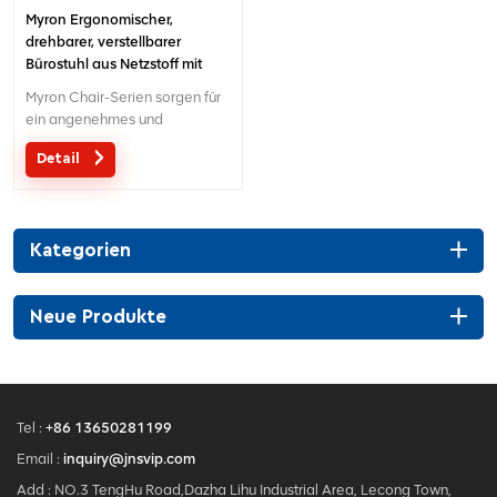
Myron Ergonomischer,
drehbarer, verstellbarer
Bürostuhl aus Netzstoff mit
Lendenwirbelstütze und 3D-
Myron Chair-Serien sorgen für
Armlehnen
ein angenehmes und
entspanntes Gefühl
Detail
Kategorien
Neue Produkte
Tel :
+86 13650281199
Email :
inquiry@jnsvip.com
Add : NO.3 TengHu Road,Dazha Lihu Industrial Area, Lecong Town,