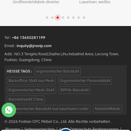
n
Großhandelsfabrik-direkter
Luxuriöser, weißer,
Metallmaterial für den
.
Qualitäts-ergonomischer
moderner Bürostuhl,
Bürogebrauch
Entwurfsbüro-Ineinander
ergonomischer Chefsessel
.
greifenstuhl MOQ ist EIN
mit Mesh-Metallmaterial für
Stück, große Quantität mit
den Bürogebrauch
großem
Diskont.Maßgeschneiderter
Tel :
+86 13650281199
Service mit Ihren
Email :
inquiry@jnsvip.com
Bedürfnissen ist akzeptabel.
Add : NO.3 TengHu Road,Dazha Lihu Industrial Area, Lecong Town,
Foshan, Guangdong, China
HEISSE TAGS :
ergonomischer Bürostuhl
Backoffice-Stuhl aus Mesh
Ergonomischer Personalstuhl
Ergonomischer Mesh-Stuhl
BIFMA-Bürostuhl
Bürodrehstuhl China
Ergonomischer Bürostuhl aus luxuriösem Leder
Netzstuhlfabrik
© 2026 Foshan OFC Möbel Co., Ltd. Alle Rechte vorbehalten .
Bloggen
|
Seitenverzeichnis
|
Xml
|
Datenschutz-Bestimmungen
|