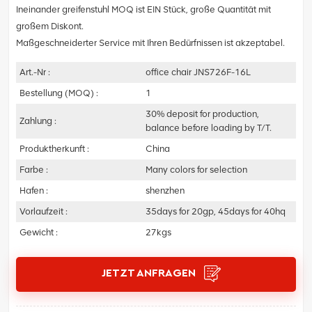
Ineinander greifenstuhl MOQ ist EIN Stück, große Quantität mit
großem Diskont.
Maßgeschneiderter Service mit Ihren Bedürfnissen ist akzeptabel.
Art.-Nr :
office chair JNS726F-16L
Bestellung (MOQ) :
1
30% deposit for production,
Zahlung :
balance before loading by T/T.
Produktherkunft :
China
Farbe :
Many colors for selection
Hafen :
shenzhen
Vorlaufzeit :
35days for 20gp, 45days for 40hq
Gewicht :
27kgs
JETZT ANFRAGEN