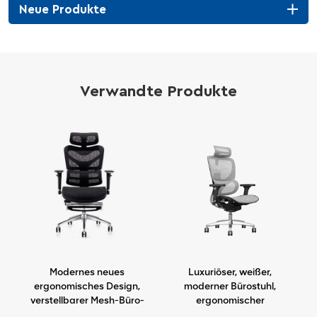
Neue Produkte
Verwandte Produkte
,
Modernes neues
Luxuriöser, weißer,
l
ergonomisches Design,
moderner Bürostuhl,
verstellbarer Mesh-Büro-
ergonomischer
Ergo-Stuhl
Chefsessel mit Mesh-