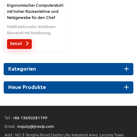
Ergonomischer Computerstuhl
mit hoher Rückenlehne und
Netzgewebe für den Chef
Multifunktionaler drehbarer
Bürostuhl mit Netzbezug,
Kopfstütze und verstellbarer
Detail
Lendenwirbelstütze
Kategorien
Neue Produkte
Tel :
+86 13650281199
Email :
inquiry@jnsvip.com
Add : NO.3 TengHu Road,Dazha Lihu Industrial Area, Lecong Town,