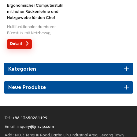
Ergonomischer Computerstuhl
mit hoher Rückenlehne und
Netzgewebe für den Chef
Multifunktionaler drehbarer
Bürostuhl mit Netzbezug,
Kopfstütze und verstellbarer
Detail
Lendenwirbelstütze
Kategorien
Neue Produkte
Tel :
+86 13650281199
Email :
inquiry@jnsvip.com
Add : NO.3 TengHu Road,Dazha Lihu Industrial Area, Lecong Town,