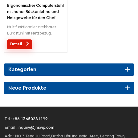
Ergonomischer Computerstuhl
mit hoher Rückenlehne und
Netzgewebe für den Chef
Multifunktionaler drehbarer
Bürostuhl mit Netzbezug,
Kopfstütze und verstellbarer
Detail
Lendenwirbelstütze
Kategorien
Neue Produkte
Tel :
+86 13650281199
Email :
inquiry@jnsvip.com
Add : NO.3 TengHu Road,Dazha Lihu Industrial Area, Lecong Town,