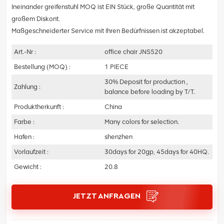
Ineinander greifenstuhl MOQ ist EIN Stück, große Quantität mit
großem Diskont.
Maßgeschneiderter Service mit Ihren Bedürfnissen ist akzeptabel.
Art.-Nr :
office chair JNS520
Bestellung (MOQ) :
1 PIECE
30% Deposit for production ,
Zahlung :
balance before loading by T/T.
Produktherkunft :
China
Farbe :
Many colors for selection.
Hafen :
shenzhen
Vorlaufzeit :
30days for 20gp, 45days for 40HQ.
Gewicht :
20.8
JETZT ANFRAGEN