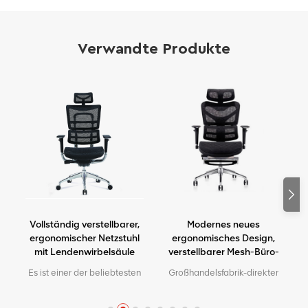
Verwandte Produkte
Vollständig verstellbarer,
Modernes neues
ergonomischer Netzstuhl
ergonomisches Design,
mit Lendenwirbelsäule
verstellbarer Mesh-Büro-
Ergo-Stuhl
Es ist einer der beliebtesten
Großhandelsfabrik-direkter
Bürostühle in unserer Fabrik.
Qualitäts-ergonomischer
Hochwertig aussehend,
a
Entwurfsbüro-Ineinander