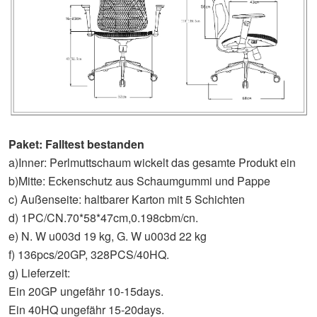
Paket: Falltest bestanden
a)Inner: Perlmuttschaum wickelt das gesamte Produkt ein
b)Mitte: Eckenschutz aus Schaumgummi und Pappe
c) Außenseite: haltbarer Karton mit 5 Schichten
d) 1PC/CN.70*58*47cm,0.198cbm/cn.
e) N. W u003d 19 kg, G. W u003d 22 kg
f) 136pcs/20GP, 328PCS/40HQ.
g) Lieferzeit:
Ein 20GP ungefähr 10-15days.
Ein 40HQ ungefähr 15-20days.