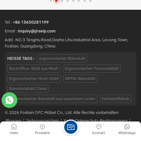
aber mit freundlichem Preis.
greifenstuhl MOQ ist EIN
Stück, große Quantität mit
großem
Diskont.Maßgeschneiderter
Tel :
+86 13650281199
Service mit Ihren
Email :
inquiry@jnsvip.com
Bedürfnissen ist akzeptabel.
Add : NO.3 TengHu Road,Dazha Lihu Industrial Area, Lecong Town,
Foshan, Guangdong, China
HEISSE TAGS :
ergonomischer Bürostuhl
Backoffice-Stuhl aus Mesh
Ergonomischer Personalstuhl
Ergonomischer Mesh-Stuhl
BIFMA-Bürostuhl
Bürodrehstuhl China
Ergonomischer Bürostuhl aus luxuriösem Leder
Netzstuhlfabrik
© 2026 Foshan OFC Möbel Co., Ltd. Alle Rechte vorbehalten .
Bloggen
|
Seitenverzeichnis
|
Xml
|
Datenschutz-Bestimmungen
|
IPv6 NETZWERK UNTERSTÜTZT
Heim
Produkte
Kontakt
WhatsApp