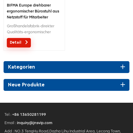
BIFMA Europe drehbarer
ergonomischer Bürostuhl aus
Netzstoff für Mitarbeiter
Großhandelsfabrik-direkter
Qualitäts-ergonomischer
Entwurfsbüro-Ineinander
Detail
greifenstuhl MOQ ist EIN Stück,
große Quantität mit großem
Diskont.Maßgeschneiderter
Service mit Ihren Bedürfnissen
Kategorien
ist akzeptabel.
Neue Produkte
Tel :
+86 13650281199
Email :
inquiry@jnsvip.com
Add : NO.3 TengHu Road,Dazha Lihu Industrial Area, Lecong Town,