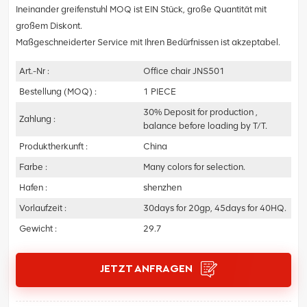
Ineinander greifenstuhl MOQ ist EIN Stück, große Quantität mit
großem Diskont.
Maßgeschneiderter Service mit Ihren Bedürfnissen ist akzeptabel.
Art.-Nr :
Office chair JNS501
Bestellung (MOQ) :
1 PIECE
30% Deposit for production ,
Zahlung :
balance before loading by T/T.
Produktherkunft :
China
Farbe :
Many colors for selection.
Hafen :
shenzhen
Vorlaufzeit :
30days for 20gp, 45days for 40HQ.
Gewicht :
29.7
JETZT ANFRAGEN