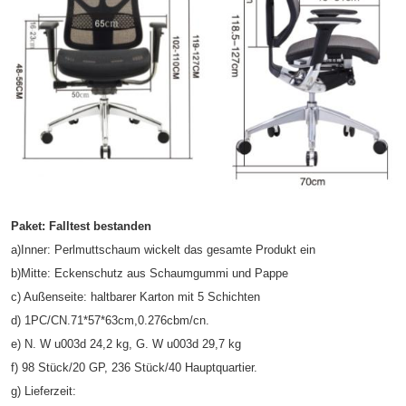
Paket: Falltest bestanden
a)Inner: Perlmuttschaum wickelt das gesamte Produkt ein
b)Mitte: Eckenschutz aus Schaumgummi und Pappe
c) Außenseite: haltbarer Karton mit 5 Schichten
d) 1PC/CN.71*57*63cm,0.276cbm/cn.
e) N. W u003d 24,2 kg, G. W u003d 29,7 kg
f) 98 Stück/20 GP, 236 Stück/40 Hauptquartier.
g) Lieferzeit: