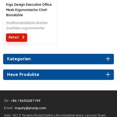
Ergo Design Executive Office
Mesh Ergonomische Chef-
Bürostühle
Großhandelsfabrik-direkter
Qualitäts-ergonomischer
Entwurfsbüro-Ineinander
Detail
greifenstuhl MOQ ist EIN Stück,
große Quantität mit großem
Diskont.Maßgeschneiderter
Service mit Ihren Bedürfnissen
Kategorien
ist akzeptabel.
Neue Produkte
Tel :
+86 13650281199
Email :
inquiry@jnsvip.com
Add : NO.3 TengHu Road,Dazha Lihu Industrial Area, Lecong Town,