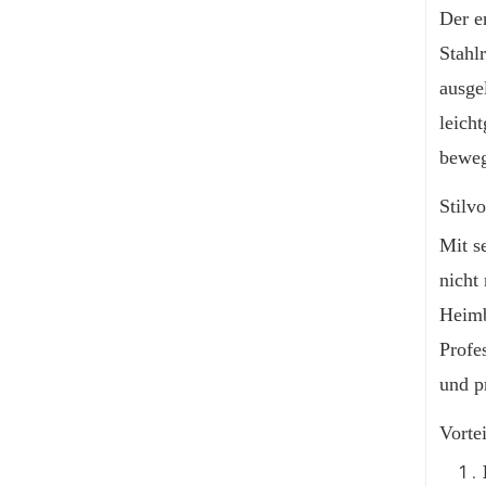
Der e
Stahl
ausge
leich
beweg
Stilv
Mit s
nicht
Heimb
Profe
und p
Vorte