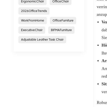
ErgonomicChair
OfficeChair
verri
2026OfficeTrends
anzup
WorkFromHome
OfficeFurniture
Ve
dab
ExecutiveChair
BIFMAFurniture
Sie
Adjustable Leather Task Chair
Hö
Ihr
Ar
Ar
re
Si
ve
Robus