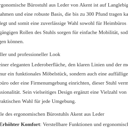
rgonomische Bürostuhl aus Leder von Akent ist auf Langlebigk
rahmen und eine robuste Basis, die bis zu 300 Pfund tragen kan
legt und somit eine zuverlässige Wahl sowohl für Heimbüros
tgängigen Rollen des Stuhls sorgen für einfache Mobilität, so
en können.
oller und professioneller Look
einer eleganten Lederoberfläche, den klaren Linien und der m
 nur ein funktionales Möbelstück, sondern auch eine auffällig
üro oder eine Firmenumgebung einrichten, dieser Stuhl vermi
ssionalität. Sein vielseitiges Design ergänzt eine Vielzahl vo
raktischen Wahl für jede Umgebung.
ile des ergonomischen Bürostuhls Akent aus Leder
Erhöhter Komfort
: Verstellbare Funktionen und ergonomisc