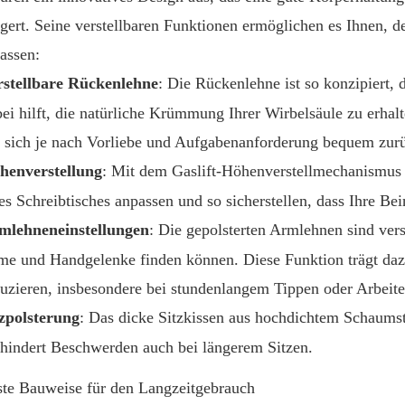
ngert. Seine verstellbaren Funktionen ermöglichen es Ihnen, d
assen:
rstellbare Rückenlehne
: Die Rückenlehne ist so konzipiert, 
ei hilft, die natürliche Krümmung Ihrer Wirbelsäule zu erhal
 sich je nach Vorliebe und Aufgabenanforderung bequem zurü
henverstellung
: Mit dem Gaslift-Höhenverstellmechanismus 
es Schreibtisches anpassen und so sicherstellen, dass Ihre Be
mlehneneinstellungen
: Die gepolsterten Armlehnen sind vers
me und Handgelenke finden können. Diese Funktion trägt dazu
duzieren, insbesondere bei stundenlangem Tippen oder Arbei
tzpolsterung
: Das dicke Sitzkissen aus hochdichtem Schaumst
rhindert Beschwerden auch bei längerem Sitzen.
te Bauweise für den Langzeitgebrauch