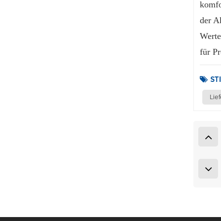
komfo
der A
Werte
für P
ST
Lie