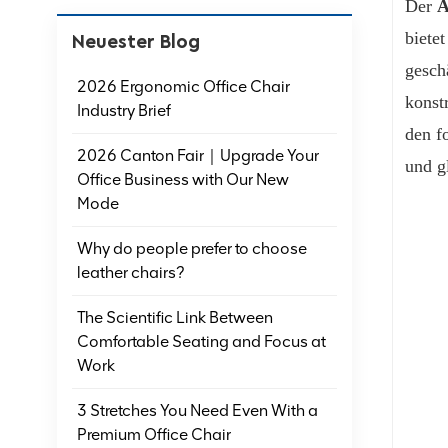
Der
A
biete
Neuester Blog
gesch
2026 Ergonomic Office Chair
konst
Industry Brief
den f
2026 Canton Fair｜Upgrade Your
und g
Office Business with Our New
Mode
Why do people prefer to choose
leather chairs?
The Scientific Link Between
Comfortable Seating and Focus at
Work
3 Stretches You Need Even With a
Premium Office Chair