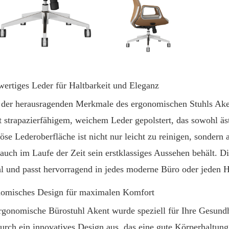
ertiges Leder für Haltbarkeit und Eleganz
 der herausragenden Merkmale des ergonomischen Stuhls Aken
it strapazierfähigem, weichem Leder gepolstert, das sowohl äst
iöse Lederoberfläche ist nicht nur leicht zu reinigen, sonder
 auch im Laufe der Zeit sein erstklassiges Aussehen behält. Di
l und passt hervorragend in jedes moderne Büro oder jeden H
omisches Design für maximalen Komfort
rgonomische Bürostuhl Akent wurde speziell für Ihre Gesundh
durch ein innovatives Design aus, das eine gute Körperhaltu