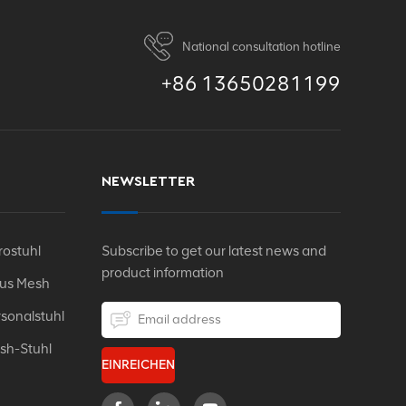
National consultation hotline
+86 13650281199
NEWSLETTER
ostuhl
Subscribe to get our latest news and
product information
Aus Mesh
sonalstuhl
sh-Stuhl
EINREICHEN