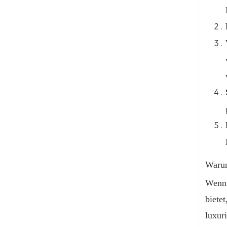
Warum
Wenn 
bietet
luxur