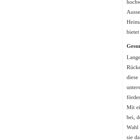
hochw
Ausse
Heima
biete
Gesun
Lange
Rücke
diese
unter
förde
Mit e
bei, 
Wahl 
sie d