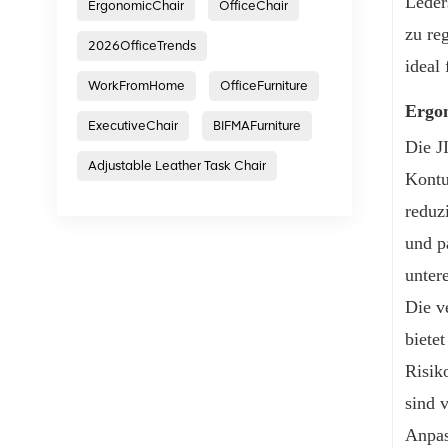
Leder
ErgonomicChair
OfficeChair
zu re
2026OfficeTrends
ideal
WorkFromHome
OfficeFurniture
Ergon
ExecutiveChair
BIFMAFurniture
Die J
Adjustable Leather Task Chair
Kontu
reduz
und p
unter
Die v
biete
Risik
sind 
Anpas