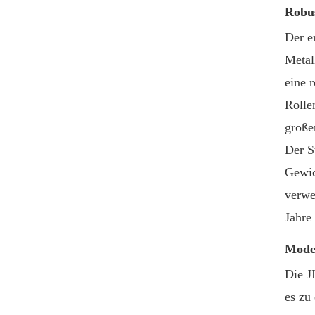
Robus
Der e
Metal
eine 
Rolle
große
Der S
Gewich
verwe
Jahre
Moder
Die J
es zu