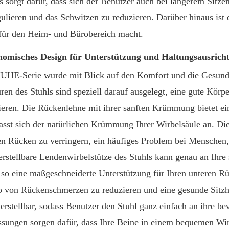
s sorgt dafür, dass sich der Benutzer auch bei längerem Sitzen
gulieren und das Schwitzen zu reduzieren. Darüber hinaus ist 
 für den Heim- und Bürobereich macht.
omisches Design für Unterstützung und Haltungsausrich
IUHE-Serie wurde mit Blick auf den Komfort und die Gesundh
ren des Stuhls sind speziell darauf ausgelegt, eine gute Kör
ieren. Die Rückenlehne mit ihrer sanften Krümmung bietet ei
asst sich der natürlichen Krümmung Ihrer Wirbelsäule an. Die
en Rücken zu verringern, ein häufiges Problem bei Menschen, d
erstellbare Lendenwirbelstütze des Stuhls kann genau an Ihr
t so eine maßgeschneiderte Unterstützung für Ihren unteren R
o von Rückenschmerzen zu reduzieren und eine gesunde Sitzha
verstellbar, sodass Benutzer den Stuhl ganz einfach an ihre b
sungen sorgen dafür, dass Ihre Beine in einem bequemen Win