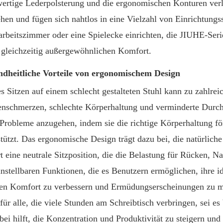
ertige Lederpolsterung und die ergonomischen Konturen verl
hen und fügen sich nahtlos in eine Vielzahl von Einrichtungsst
rbeitszimmer oder eine Spielecke einrichten, die JIUHE-Seri
t gleichzeitig außergewöhnlichen Komfort.
dheitliche Vorteile von ergonomischem Design
s Sitzen auf einem schlecht gestalteten Stuhl kann zu zahlre
nschmerzen, schlechte Körperhaltung und verminderte Durch
 Probleme anzugehen, indem sie die richtige Körperhaltung fö
stützt. Das ergonomische Design trägt dazu bei, die natürli
rt eine neutrale Sitzposition, die die Belastung für Rücken, N
instellbaren Funktionen, die es Benutzern ermöglichen, ihre id
den Komfort zu verbessern und Ermüdungserscheinungen zu mi
für alle, die viele Stunden am Schreibtisch verbringen, sei es 
abei hilft, die Konzentration und Produktivität zu steigern und