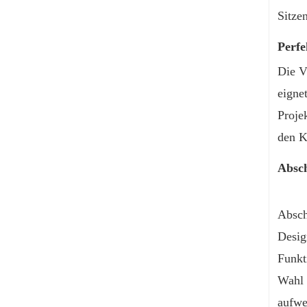
Sitze
Perfe
Die V
eigne
Proje
den K
Absch
Absch
Desig
Funkt
Wahl 
aufwe