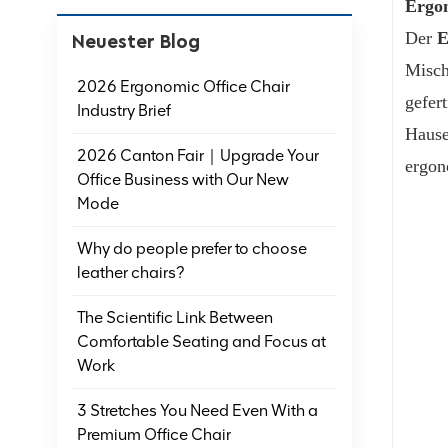
Ergon
Der
E
Neuester Blog
Misch
2026 Ergonomic Office Chair
gefer
Industry Brief
Hause
2026 Canton Fair｜Upgrade Your
ergon
Office Business with Our New
Mode
Why do people prefer to choose
leather chairs?
The Scientific Link Between
Comfortable Seating and Focus at
Work
3 Stretches You Need Even With a
Premium Office Chair