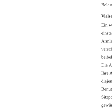
Belas
Viels
Ein w
einst
Armle
versc
beibe
Die A
Ihre 
dieje
Benut
Sitzp
gewün