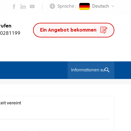
Sprache :
Deutsch
rufen
Ein Angebot bekommen
50281199
/
Heim
Bloggen
eit vereint