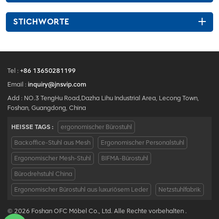
STICHWORTE
Tel :
+86 13650281199
Email :
inquiry@jnsvip.com
Add : NO.3 TengHu Road,Dazha Lihu Industrial Area, Lecong Town,
Foshan, Guangdong, China
HEISSE TAGS :
ergonomischer Bürostuhl
Backoffice-Stuhl aus Mesh
Ergonomischer Personalstuhl
Ergonomischer Mesh-Stuhl
BIFMA-Bürostuhl
Bürodrehstuhl China
Ergonomischer Bürostuhl aus luxuriösem Leder
Netzstuhlfabrik
© 2026 Foshan OFC Möbel Co., Ltd. Alle Rechte vorbehalten .