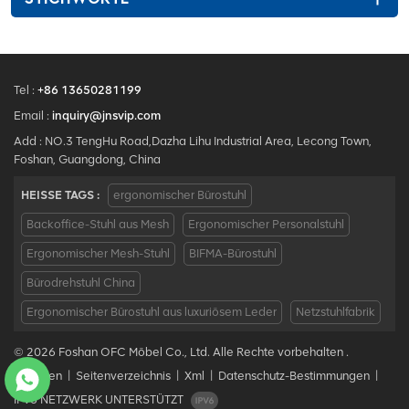
Tel :
+86 13650281199
Email :
inquiry@jnsvip.com
Add : NO.3 TengHu Road,Dazha Lihu Industrial Area, Lecong Town,
Foshan, Guangdong, China
HEISSE TAGS :
ergonomischer Bürostuhl
Backoffice-Stuhl aus Mesh
Ergonomischer Personalstuhl
Ergonomischer Mesh-Stuhl
BIFMA-Bürostuhl
Bürodrehstuhl China
Ergonomischer Bürostuhl aus luxuriösem Leder
Netzstuhlfabrik
© 2026 Foshan OFC Möbel Co., Ltd. Alle Rechte vorbehalten .
Bloggen
|
Seitenverzeichnis
|
Xml
|
Datenschutz-Bestimmungen
|
IPv6 NETZWERK UNTERSTÜTZT