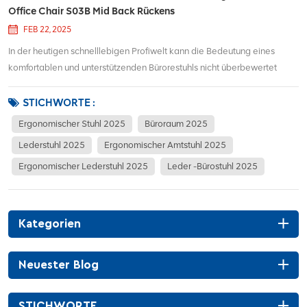
Office Chair S03B Mid Back Rückens
FEB 22, 2025
In der heutigen schnelllebigen Profiwelt kann die Bedeutung eines
komfortablen und unterstützenden Bürorestuhls nicht überbewertet
werden. Der Ergonomic Leder Office Chair S03B Mid Back ist eine
perfekte Lösung für Personen, die ein Gleichgewicht zwischen Stil,
STICHWORTE :
Komfort und Funktionalität suchen. Ega...
Ergonomischer Stuhl 2025
Büroraum 2025
Lederstuhl 2025
Ergonomischer Amtstuhl 2025
Ergonomischer Lederstuhl 2025
Leder -Bürostuhl 2025
Kategorien
Neuester Blog
STICHWORTE