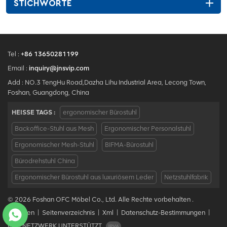
STICHWORTE
Tel :
+86 13650281199
Email :
inquiry@jnsvip.com
Add : NO.3 TengHu Road,Dazha Lihu Industrial Area, Lecong Town,
Foshan, Guangdong, China
HEISSE TAGS :
ergonomischer Bürostuhl
Backoffice-Stuhl aus Mesh
Ergonomischer Personalstuhl
Ergonomischer Mesh-Stuhl
BIFMA-Bürostuhl
Bürodrehstuhl China
Ergonomischer Bürostuhl aus luxuriösem Leder
Netzstuhlfabrik
© 2026 Foshan OFC Möbel Co., Ltd. Alle Rechte vorbehalten .
Bloggen
|
Seitenverzeichnis
|
Xml
|
Datenschutz-Bestimmungen
|
IPv6 NETZWERK UNTERSTÜTZT