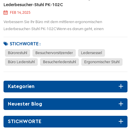
Lederbesucher-Stuhl PK-102C
FEB 14, 2025
Verbessern Sie Ihr Büro mit dem mittleren ergonomischen
Lederbesucher-Stuhl PK-102CWenn es darum geht, einen
professionellen und komfortablen Bürobereich zu entwerfen, ist jedes
Detail von Bedeutung. Der Mittlerer Rücken ergonomischer Leder
STICHWORTE :
Besucherstuhl PK-102C ist eine hervorragende Ergänzung fü...
Bürorestuhl
Besuchervorsitzender
Ledersessel
Büro Lederstuhl
Besucherlederstuhl
Ergonomischer Stuhl
Kategorien
Neuester Blog
STICHWORTE