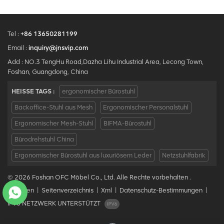
Tel :
+86 13650281199
Email :
inquiry@jnsvip.com
Add : NO.3 TengHu Road,Dazha Lihu Industrial Area, Lecong Town,
Foshan, Guangdong, China
HEISSE TAGS :
ergonomischer Bürostuhl
Backoffice-Stuhl aus Mesh
Ergonomischer Personalstuhl
Ergonomischer Mesh-Stuhl
BIFMA-Bürostuhl
Bürodrehstuhl China
Ergonomischer Bürostuhl aus luxuriösem Leder
Netzstuhlfabrik
© 2026 Foshan OFC Möbel Co., Ltd. Alle Rechte vorbehalten .
Bloggen
|
Seitenverzeichnis
|
Xml
|
Datenschutz-Bestimmungen
|
IPv6 NETZWERK UNTERSTÜTZT