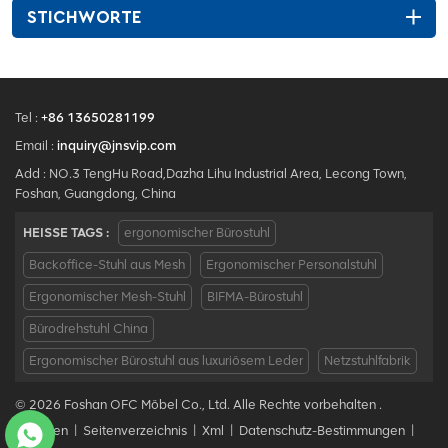
STICHWORTE
Tel :
+86 13650281199
Email :
inquiry@jnsvip.com
Add : NO.3 TengHu Road,Dazha Lihu Industrial Area, Lecong Town,
Foshan, Guangdong, China
HEISSE TAGS :
ergonomischer Bürostuhl
Backoffice-Stuhl aus Mesh
Ergonomischer Personalstuhl
Ergonomischer Mesh-Stuhl
BIFMA-Bürostuhl
Bürodrehstuhl China
Ergonomischer Bürostuhl aus luxuriösem Leder
Netzstuhlfabrik
© 2026 Foshan OFC Möbel Co., Ltd. Alle Rechte vorbehalten .
Bloggen
|
Seitenverzeichnis
|
Xml
|
Datenschutz-Bestimmungen
|