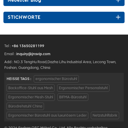
Neuester Blog
STICHWORTE
Tel :
+86 13650281199
Email :
inquiry@jnsvip.com
Add : NO.3 TengHu Road,Dazha Lihu Industrial Area, Lecong Town,
Foshan, Guangdong, China
HEISSE TAGS :
ergonomischer Bürostuhl
Backoffice-Stuhl aus Mesh
Ergonomischer Personalstuhl
Ergonomischer Mesh-Stuhl
BIFMA-Bürostuhl
Bürodrehstuhl China
Ergonomischer Bürostuhl aus luxuriösem Leder
Netzstuhlfabrik
© 2026 Foshan OFC Möbel Co., Ltd. Alle Rechte vorbehalten .