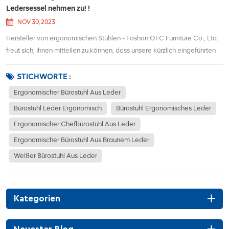
Ledersessel nehmen zu! !
NOV 30, 2023
Hersteller von ergonomischen Stühlen - Foshan OFC Furniture Co., Ltd.
freut sich, Ihnen mitteilen zu können, dass unsere kürzlich eingeführten
neuen Ledersessel für Herbst und Winter auf dem ausländischen Markt
eine enorme Resonanz gefunden haben! Die Zahl der Bestellungen ist
STICHWORTE :
sprunghaft angestiege...
Ergonomischer Bürostuhl Aus Leder
Bürostuhl Leder Ergonomisch
Bürostuhl Ergonomisches Leder
Ergonomischer Chefbürostuhl Aus Leder
Ergonomischer Bürostuhl Aus Braunem Leder
Weißer Bürostuhl Aus Leder
Kategorien