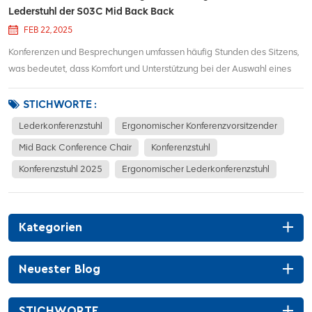
Lederstuhl der S03C Mid Back Back
FEB 22, 2025
Konferenzen und Besprechungen umfassen häufig Stunden des Sitzens,
was bedeutet, dass Komfort und Unterstützung bei der Auswahl eines
Konferenzstuhls oberste Prioritäten haben sollten. Der S03C Mid Back
Ergonomic Leder Conference Stuhl Es ist so konzipiert, dass sie sowohl
STICHWORTE :
in Spaten liefern und ei...
Lederkonferenzstuhl
Ergonomischer Konferenzvorsitzender
Mid Back Conference Chair
Konferenzstuhl
Konferenzstuhl 2025
Ergonomischer Lederkonferenzstuhl
Kategorien
Neuester Blog
STICHWORTE