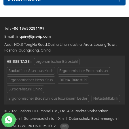
Tel :
+86 13650281199
Email :
inquiry@jnsvip.com
Add : NO.3 TengHu Road,Dazha Lihu Industrial Area, Lecong Town,
Foshan, Guangdong, China
HEISSE TAGS :
ergonomischer Bürostuhl
Backoffice-Stuhl aus Mesh
Ergonomischer Personalstuhl
Ergonomischer Mesh-Stuhl
BIFMA-Bürostuhl
Bürodrehstuhl China
Ergonomischer Bürostuhl aus luxuriösem Leder
Netzstuhlfabrik
© 2026 Foshan OFC Möbel Co., Ltd. Alle Rechte vorbehalten .
Bloggen
|
Seitenverzeichnis
|
Xml
|
Datenschutz-Bestimmungen
|
IPv6 NETZWERK UNTERSTÜTZT