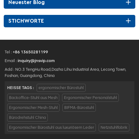
Neuester Blog
STICHWORTE
Tel :
+86 13650281199
Email :
inquiry@jnsvip.com
Add : NO.3 TengHu Road,Dazha Lihu Industrial Area, Lecong Town,
Foshan, Guangdong, China
HEISSE TAGS :
ergonomischer Bürostuhl
Backoffice-Stuhl aus Mesh
Ergonomischer Personalstuhl
Ergonomischer Mesh-Stuhl
BIFMA-Bürostuhl
Bürodrehstuhl China
Ergonomischer Bürostuhl aus luxuriösem Leder
Netzstuhlfabrik