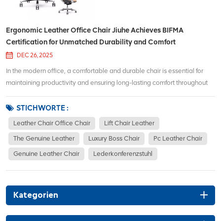
Ergonomic Leather Office Chair Jiuhe Achieves BIFMA
Certification for Unmatched Durability and Comfort
DEC 26, 2025
In the modern office, a comfortable and durable chair is essential for
maintaining productivity and ensuring long-lasting comfort throughout
the workday. The Ergonomic Leather Office Chair Jiuhe is an excellent
choice for those looking for both style and function. Recently, this chair...
STICHWORTE :
Leather Chair Office Chair
Lift Chair Leather
The Genuine Leather
Luxury Boss Chair
Pc Leather Chair
Genuine Leather Chair
Lederkonferenzstuhl
Kategorien