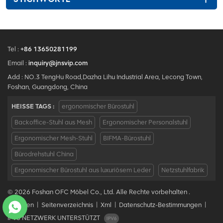
Tel :
+86 13650281199
Email :
inquiry@jnsvip.com
Add : NO.3 TengHu Road,Dazha Lihu Industrial Area, Lecong Town,
Foshan, Guangdong, China
HEISSE TAGS :
ergonomischer Bürostuhl
Backoffice-Stuhl aus Mesh
Ergonomischer Personalstuhl
Ergonomischer Mesh-Stuhl
BIFMA-Bürostuhl
Bürodrehstuhl China
Ergonomischer Bürostuhl aus luxuriösem Leder
Netzstuhlfabrik
© 2026 Foshan OFC Möbel Co., Ltd. Alle Rechte vorbehalten .
Bloggen
|
Seitenverzeichnis
|
Xml
|
Datenschutz-Bestimmungen
|
IPv6 NETZWERK UNTERSTÜTZT