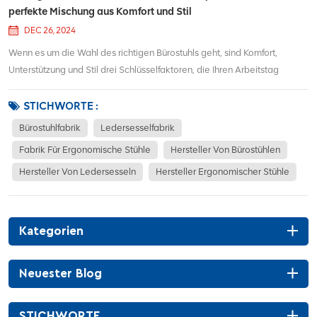
perfekte Mischung aus Komfort und Stil
DEC 26, 2024
Wenn es um die Wahl des richtigen Bürostuhls geht, sind Komfort,
Unterstützung und Stil drei Schlüsselfaktoren, die Ihren Arbeitstag
erheblich beeinflussen können. Der ergonomische Leder-Bürostuhl JNS-
Spiderman bietet all dies und noch mehr und ist damit eine
STICHWORTE :
ausgezeichnete Wahl für alle, die lange...
Bürostuhlfabrik
Ledersesselfabrik
Fabrik Für Ergonomische Stühle
Hersteller Von Bürostühlen
Hersteller Von Ledersesseln
Hersteller Ergonomischer Stühle
Kategorien
Neuester Blog
STICHWORTE