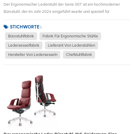
Der Ergonomischer Lederstuhl der Serie 007 ist ein hochmoderner
Bürostuhl, der im Jahr 2024 eingeführt wurde und speziell für
außergewöhnlichen Komfort und Unterstützung für Berufstätige
entwickelt wurde, die stundenlang am Schreibtisch arbeiten. Dieser
STICHWORTE :
erstklassige ergonomische Stuhl verbindet Lu...
Bürostuhlfabrik
Fabrik Für Ergonomische Stühle
Ledersesselfabrik
Lieferant Von Lederstühlen
Hersteller Von Ledersesseln
Chefstuhlfabrik