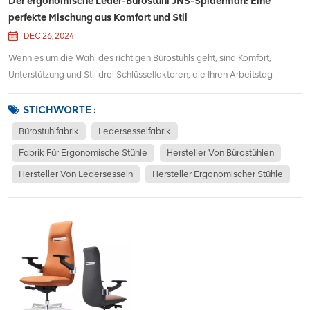
Der ergonomische Leder-Bürostuhl JNS-Spiderman: Eine
perfekte Mischung aus Komfort und Stil
DEC 26, 2024
Wenn es um die Wahl des richtigen Bürostuhls geht, sind Komfort,
Unterstützung und Stil drei Schlüsselfaktoren, die Ihren Arbeitstag
erheblich beeinflussen können. Der ergonomische Leder-Bürostuhl JNS-
Spiderman bietet all dies und noch mehr und ist damit eine
STICHWORTE :
ausgezeichnete Wahl für alle, die lange...
Bürostuhlfabrik
Ledersesselfabrik
Fabrik Für Ergonomische Stühle
Hersteller Von Bürostühlen
Hersteller Von Ledersesseln
Hersteller Ergonomischer Stühle