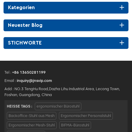
Kategorien
Neuester Blog
STICHWORTE
Tel :
+86 13650281199
Email :
inquiry@jnsvip.com
Add : NO.3 TengHu Road,Dazha Lihu Industrial Area, Lecong Town,
Foshan, Guangdong, China
HEISSE TAGS :
ergonomischer Bürostuhl
Backoffice-Stuhl aus Mesh
Ergonomischer Personalstuhl
Ergonomischer Mesh-Stuhl
BIFMA-Bürostuhl