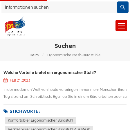
Suchen
/
Heim
Ergonomische Mesh-Bürostühle
Welche Vorteile bietet ein ergonomischer Stuhl?
FEB 21, 2023
In der modernen Welt von heute verbringen immer mehr Menschen ihren
Tag sitzend am Schreibtisch. Egal, ob Sie in einem Büro arbeiten oder zu
Hause lernen, es ist wichtig, in ein komfortables und komfortables zu
investieren ergonomischer Bürostuhl. Es hilft Ihnen nicht nur, sich den
STICHWORTE :
ganzen...
Komfortabler Ergonomischer Bürostuhl
Verstellbarer Ergonomischer Bürostuhl Aus Mesh